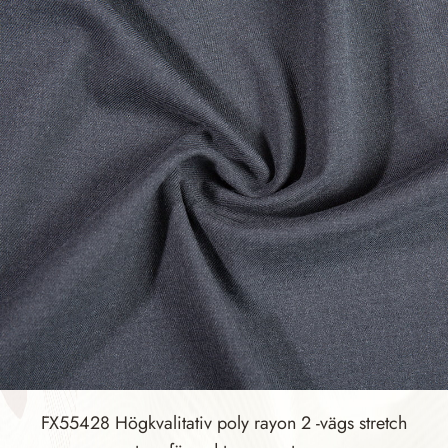
FX55428 Högkvalitativ poly rayon 2 -vägs stretch