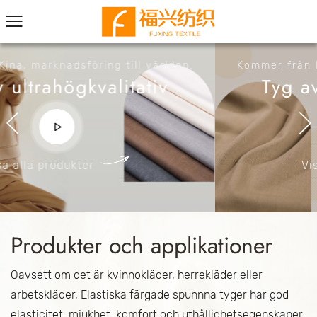
Kommer från Kina, marknadsföring till världen.
Tyg av ultrahögkvalitativ
Visa alla produkter
Previous
Produkter och applikationer
Oavsett om det är kvinnokläder, herrekläder eller
arbetskläder, Elastiska färgade spunnna tyger har god
elasticitet, mjukhet, komfort och uthållighetsegenskaper,