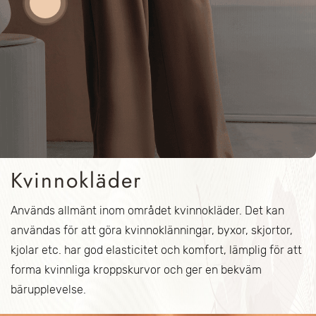
Kvinnokläder
Används allmänt inom området kvinnokläder. Det kan
användas för att göra kvinnoklänningar, byxor, skjortor,
kjolar etc. har god elasticitet och komfort, lämplig för att
forma kvinnliga kroppskurvor och ger en bekväm
bärupplevelse.