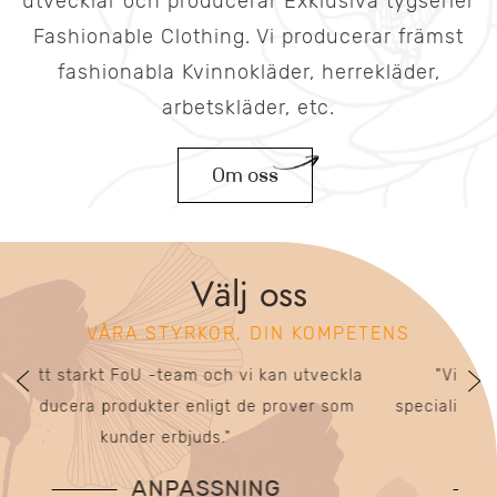
utvecklar och producerar Exklusiva tygserier
Fashionable Clothing. Vi producerar främst
fashionabla Kvinnokläder, herrekläder,
arbetskläder, etc.
Om oss
Välj oss
VÅRA STYRKOR, DIN KOMPETENS
ckla
"Vi har 128 importerade jetvävstolar,
"Vi
som
specialiserade på produktion av T/R -elastiska
oc
vävda kvinnokläder."
PROFESSIONELL