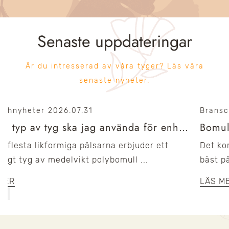
Senaste uppdateringar
Är du intresserad av våra tyger? Läs våra
senaste nyheter.
Branschnyheter
2026.07.17
Bomull, linne eller ullblandning: vilket kostymtyg hanterar fukt bäst?
Det korta svaret Bland de tre, linne klarar fukten
bäst på grund a...
LÄS MER